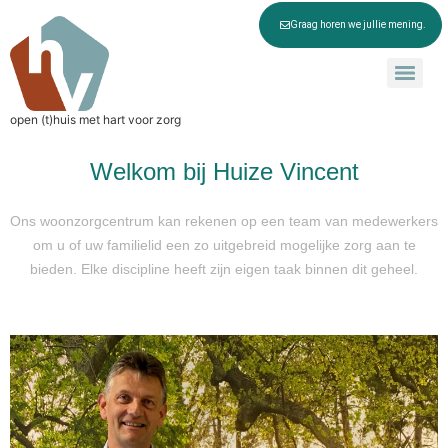
Graag horen we jullie mening.
open (t)huis met hart voor zorg
Welkom bij Huize Vincent
Ons woonzorgcentrum kan rekenen op een team van medewerkers
om u of uw familielid een zo uitgebreid mogelijke zorg aan te
bieden. Elke discipline heeft zijn eigen taak binnen dit geheel.